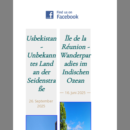
Usbekistan
Île de la
-
Réunion -
Unbekann
Wanderpar
tes Land
adies im
an der
Indischen
Seidenstra
Ozean
ße
16. Juni 2025
26. September
2025