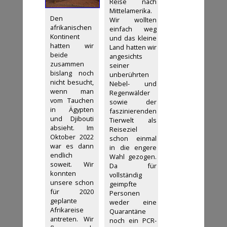
Reise nach
Mittelamerika.
Den
Wir wollten
afrikanischen
einfach weg
Kontinent
und das kleine
hatten wir
Land hatten wir
beide
angesichts
zusammen
seiner
bislang noch
unberührten
nicht besucht,
Nebel- und
wenn man
Regenwälder
vom Tauchen
sowie der
in Ägypten
faszinierenden
und Djibouti
Tierwelt als
absieht. Im
Reiseziel
Oktober 2022
schon einmal
war es dann
in die engere
endlich
Wahl gezogen.
soweit. Wir
Da für
konnten
vollständig
unsere schon
geimpfte
für 2020
Personen
geplante
weder eine
Afrikareise
Quarantäne
antreten. Wir
noch ein PCR-