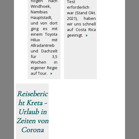
flogen nach
Test
Windhoek,
erforderlich
Namibias
war (Stand Okt.
Hauptstadt,
2021), haben
und von dort
wir uns schnell
ging es mit
auf Costa Rica
einem Toyota
geeinigt.
»
Hilux mit
Allradantrieb
und Dachzelt
für 3,5
Wochen in
eigener Regie
auf Tour.
»
Reiseberic
ht Kreta -
Urlaub in
Zeiten von
Corona