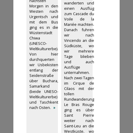
nächsten
wanderten und
Morgen in den
einen Ausflug
Westen nach
zum Cascade du
Urgentsch und
Voile de la
mit dem Bus
Mariée machten.
ging es in die
Danach fuhren
Wüstenstadt
wir nach
Chiwa
Vincendo an die
(UNESCO-
Südküste, wo
Weltkulturerbe).
wir mehrere
Von hier
Tage blieben
durchquerten
und auch
wir Usbekisten
Ausflüge
entlang der
unternahmen.
Seidenstraße
Nach zwei Tagen
über Buchara,
im Cirque de
Samarkand
Cilaos mit der
(beide UNESO-
tollen
Weltkulturerbe)
Rundwanderung
und Taschkent
Le Bras Rouge
nach Osten.
»
ging es über
Saint Pierre
weiter nach
Saint-Leu an die
Westküste, wo