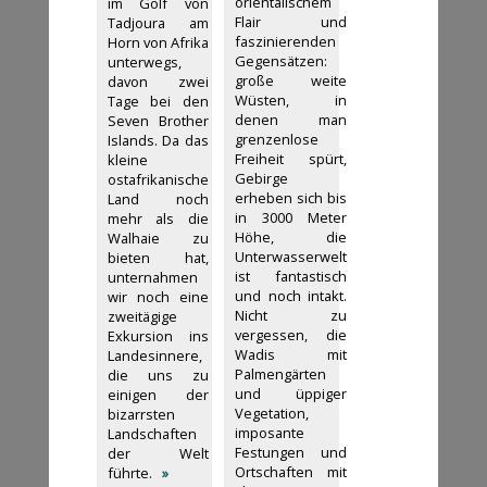
orientalischem
im Golf von
Flair und
Tadjoura am
faszinierenden
Horn von Afrika
Gegensätzen:
unterwegs,
große weite
davon zwei
Wüsten, in
Tage bei den
denen man
Seven Brother
grenzenlose
Islands. Da das
Freiheit spürt,
kleine
Gebirge
ostafrikanische
erheben sich bis
Land noch
in 3000 Meter
mehr als die
Höhe, die
Walhaie zu
Unterwasserwelt
bieten hat,
ist fantastisch
unternahmen
und noch intakt.
wir noch eine
Nicht zu
zweitägige
vergessen, die
Exkursion ins
Wadis mit
Landesinnere,
Palmengärten
die uns zu
und üppiger
einigen der
Vegetation,
bizarrsten
imposante
Landschaften
Festungen und
der Welt
Ortschaften mit
führte.
»